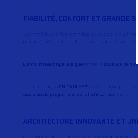
FIABILITÉ, CONFORT ET GRANDE S
Les matériaux et les technologies de dernière générati
permis de réduire le poids de l’arme sans jamais comprom
L’amortisseur hydraulique
régule la
cadence de tir
Dès le départ, la
FN EVOLYS™
a été conçue pour tire
accru ou de projections vers l’utilisateur
, même ga
ARCHITECTURE INNOVANTE ET UN
Une autre grande innovation est le mécanisme d’alim