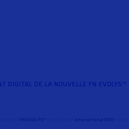
 DIGITAL DE LA NOUVELLE FN EVOLYS™ 
ltralégère
FN EVOLYS™
lors du salon
international DSEI
, stand