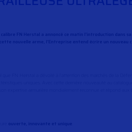
RAILLEUSE ULTRALÉG
 calibre FN Herstal a annoncé ce matin l’introduction dans 
cette nouvelle arme, l’Entreprise entend écrire un nouveau 
l que FN Herstal a dévoilé à l’attention des marchés de la Défen
téristiques uniques. Avec cette dernière nouveauté au catalogu
t son expertise armurière mondialement reconnue et répond aux 
ture
ouverte, innovante et unique
.