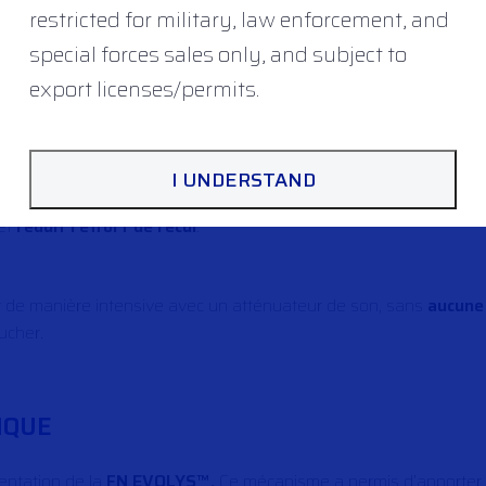
restricted for military, law enforcement, and
special forces sales only, and subject to
TABILITÉ AU TIR
export licenses/permits.
on utilisés sur la mitrailleuse
FN EVOLYS™
, associés à la longu
ettre sa fiabilité, la sécurité de l’utilisateur et la durée de vie
I UNDERSTAND
et
réduit l’effort de recul
.
r de manière intensive avec un atténuateur de son, sans
aucune
ucher.
IQUE
entation de la
FN EVOLYS™.
Ce mécanisme a permis d’apporte