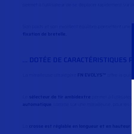
permet à l’utilisateur de se déplacer rapidement sur d
Son poids et son excellent équilibre permettent une u
fixation de bretelle.
… DOTÉE DE CARACTÉRISTIQUES P
La mitrailleuse ultralégère
FN EVOLYS™
offre la puis
Le
sélecteur de tir ambidextre
permet à l’utilisateur
automatique
, comme sur une mitrailleuse, pour les t
La
crosse est réglable en longueur et en hauteur
.