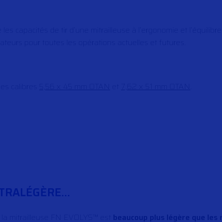
es capacités de tir d’une mitrailleuse à l’ergonomie et l’équilibre
teurs pour toutes les opérations actuelles et futures.
es calibres
5,56 x 45 mm OTAN
et
7,62 x 51 mm OTAN
.
LTRALÉGÈRE…
e, la mitrailleuse FN EVOLYS™ est
beaucoup plus légère que les