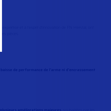
e expertise et à l’esprit d’innovation de FN Herstal, ont
 des pièces.
 baisse de performance de l’arme ni d’encrassement
r
plusieurs améliorations majeures
, souhaitées par les