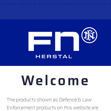
es terrains difficiles et au besoin, de réagir avec une puissance 
tilisation
dans toutes les positions. Les transitions entre les 
ROPRES À UN FUSIL D’ASSAUT
sance de feu d’une mitrailleuse et s’utilise comme un fusil d’assa
Welcome
 de choisir entre le tir
semi-automatique
, comme sur un fusil, p
irs soutenus.
The products shown as Defence & Law
 Quels que soient sa morphologie ou son équipement, l’utilisateur
Enforcement products on this website are