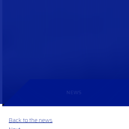
NEWS
@ Close-up Police car in dayligh
Back to the news