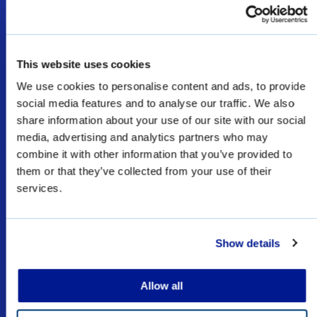
This website uses cookies
Bienvenue
We use cookies to personalise content and ads, to provide
social media features and to analyse our traffic. We also
share information about your use of our site with our social
media, advertising and analytics partners who may
Les produits présentés comme des produits de
combine it with other information that you’ve provided to
défense et d’application de la loi sur ce site Web
them or that they’ve collected from your use of their
sont réservés à l’armée, aux forces de l’ordre et
services.
aux forces spéciales, et sont soumis à des
licences/permis d’exportation.
Show details
J'AI COMPRIS
Allow all