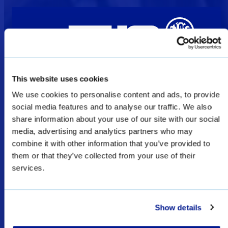
This website uses cookies
We use cookies to personalise content and ads, to provide
Bienvenue
social media features and to analyse our traffic. We also
share information about your use of our site with our social
media, advertising and analytics partners who may
Les produits présentés comme des produits de
combine it with other information that you’ve provided to
défense et d’application de la loi sur ce site Web
them or that they’ve collected from your use of their
sont réservés à l’armée, aux forces de l’ordre et
services.
aux forces spéciales, et sont soumis à des
licences/permis d’exportation.
Show details